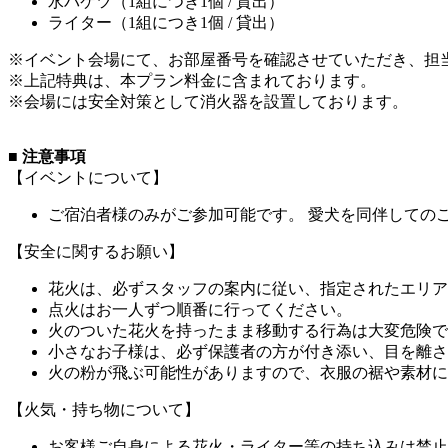
水バケツ（1組につき1個 / 貸出）
ライター（1組につき1個 / 貸出）
※イベント会場にて、お部屋番号を確認させていただき、担
※上記特典は、本プラン料金に含まれております。
※会場には安全対策として消火器を設置しております。
■ 注意事項
【イベントについて】
ご宿泊者様のみがご参加可能です。 愛犬を同伴しての
【安全に関するお願い】
花火は、必ずスタッフの案内に従い、指定されたエリア
点火はお一人ずつ順番に行ってください。
火のついた花火を持ったまま移動する行為は大変危険で
小さなお子様は、必ず保護者の方が付き添い、目を離さ
火の粉が飛ぶ可能性がありますので、衣服の裾や素材に
【火気・持ち物について】
お客様ご自身による花火・ライター等の持ち込みは禁止