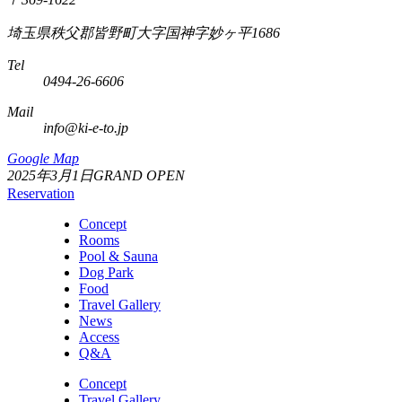
埼玉県秩父郡皆野町大字国神字妙ヶ平1686
Tel
0494-26-6606
Mail
info@ki-e-to.jp
Google Map
2025年3月1日GRAND OPEN
Reservation
Concept
Rooms
Pool & Sauna
Dog Park
Food
Travel Gallery
News
Access
Q&A
Concept
Travel Gallery